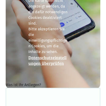
Die Karte kann nicht
angezeigt werden, da
die dafür notwendigen
Cookies deaktiviert
sind.
Bitte akzeptieren Sie
die
einwilligungspflichtige
n Cookies, um die
Inhalte zu sehen.
Datenschutzeinstell
ungen überprüfen
Nachricht senden
Was ist Ihr Anliegen?